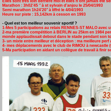
Elles sont très loin derrière moi et elles n’ont jamais été s
Marathon : 3h02’45 ‘’ à st sylvain d’anjou le 25/04/1993
Semi marathon 1h24’20’’ à liffré le 4/04/1993
Heure sur piste : 15,142km à cesson en 1993
- Quel est ton meilleur souvenir sportif ?
1-Mes 5 participations au relais RENNES-ST MALO avec 
2-ma première compétition à BERLIN au 25km en 1984 penda
monde applaudissait debout dans le stade pendant son tour
3- un mixte entre meilleur et déception : ma meilleure perf
4- mes déplacements avec le club de RIMOU à newcastle 
5-Ma participation en aidant un collègue de travail à fi