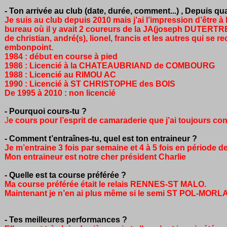
- Ton arrivée au club (date, durée, comment...) ,
Depuis qua
Je suis au club depuis 2010 mais j’ai l’impression d’être à
bureau où il y avait 2 coureurs de la JA(joseph DUTERTRE
de christian, andré(s), lionel, francis et les autres qui se 
embonpoint.
1984 : début en course à pied
1986 : Licencié à la CHATEAUBRIAND de COMBOURG
1988 : Licencié au RIMOU AC
1990 : Licencié à ST CHRISTOPHE des BOIS
De 1995 à 2010 : non licencié
- Pourquoi cours-tu ?
J
e cours pour l’esprit de camaraderie que j’ai toujours c
- Comment t’entraînes-tu, quel est ton entraineur ?
Je m’entraine 3 fois par semaine et 4 à 5 fois en période 
Mon entraineur est notre cher président Charlie
- Quelle est ta course préférée ?
Ma course préférée était le relais RENNES-ST MALO.
Maintenant je n’en ai plus même si le semi ST POL-MORLAI
- Tes meilleures performances ?